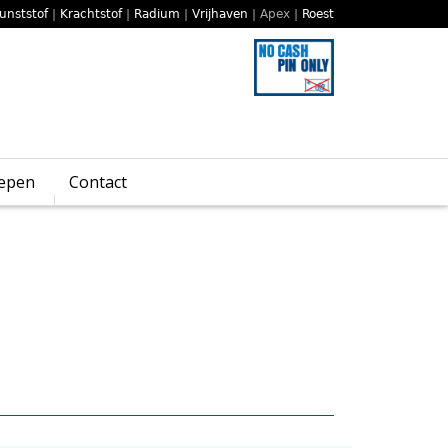
unststof
|
Krachtstof
|
Radium
|
Vrijhaven
| Apex |
Roest
epen
Contact