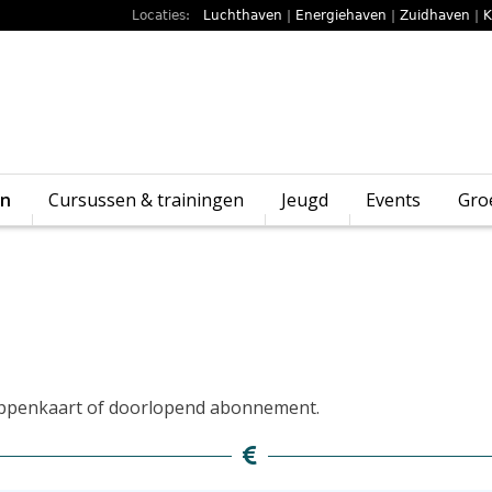
Locaties:
Luchthaven
|
Energiehaven
|
Zuidhaven
|
K
en
Cursussen & trainingen
Jeugd
Events
Gro
rippenkaart of doorlopend abonnement.