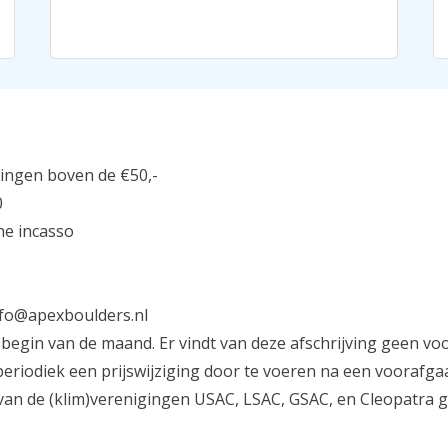
dingen boven de €50,-
0
he incasso
nfo@apexboulders.nl
 begin van de maand. Er vindt van deze afschrijving geen v
eriodiek een prijswijziging door te voeren na een voorafga
van de (klim)verenigingen USAC, LSAC, GSAC, en Cleopatra g