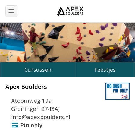
Eerste bezoek
Openingstijden
Prijzen
Cursussen
Feestjes
Cursussen & trainingen
Apex Boulders
Atoomweg 19a
Jeugd
Groningen 9743AJ
info@apexboulders.nl
Events
Pin only